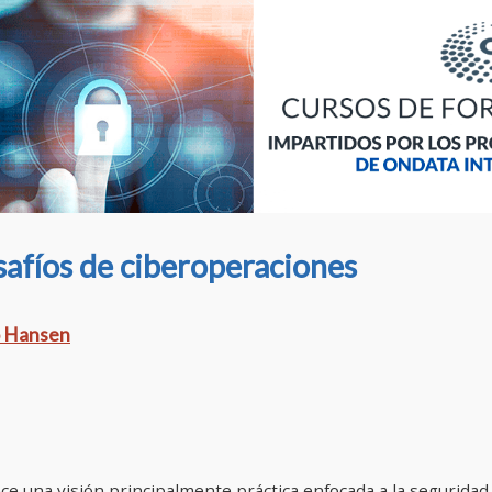
safíos de ciberoperaciones
 Hansen
ce una visión principalmente práctica enfocada a la seguridad