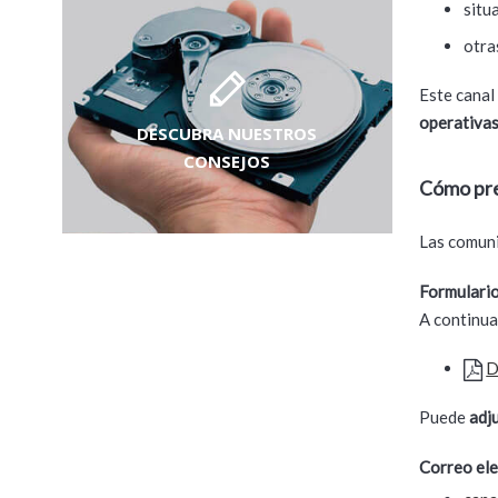
situ
otra
Este cana
operativas
DESCUBRA NUESTROS
CONSEJOS
Cómo pre
Las comuni
Formulari
A continua
D
Puede
adj
Correo ele