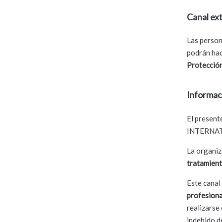
Canal ex
Las person
podrán hac
Protección
Informac
El present
INTERNATIO
La organiz
tratamient
Este canal
profesiona
realizarse
indebido d