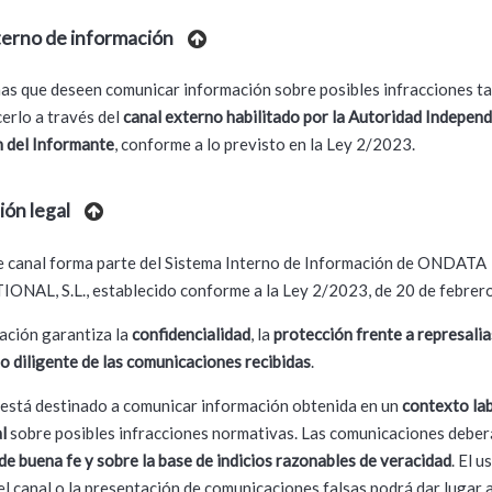
terno de información
as que deseen comunicar información sobre posibles infracciones t
erlo a través del
canal externo habilitado por la Autoridad Independ
 del Informante
, conforme a lo previsto en la Ley 2/2023.
ión legal
e canal forma parte del Sistema Interno de Información de ONDATA
NAL, S.L., establecido conforme a la Ley 2/2023, de 20 de febrero
ación garantiza la
confidencialidad
, la
protección frente a represalia
o diligente de las comunicaciones recibidas
.
 está destinado a comunicar información obtenida en un
contexto la
l
sobre posibles infracciones normativas. Las comunicaciones debe
de buena fe y sobre la base de indicios razonables de veracidad
. El u
el canal o la presentación de comunicaciones falsas podrá dar lugar a