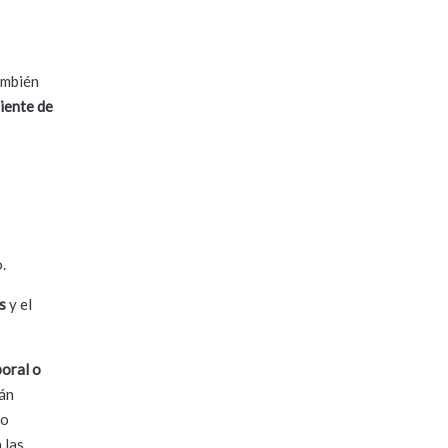
ambién
iente de
.
s
y el
boral o
rán
so
 las