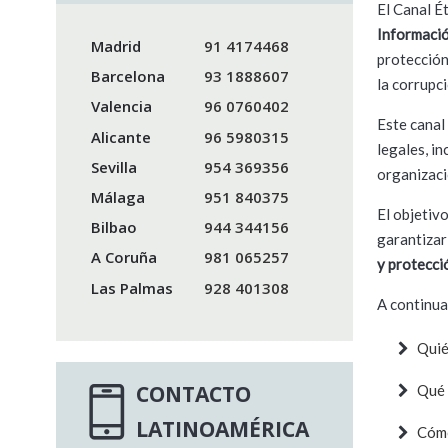
El Canal É
Informaci
Madrid
91 4174468
protección
Barcelona
93 1888607
la corrupc
Valencia
96 0760402
Este canal
Alicante
96 5980315
legales, i
Sevilla
954 369356
organizaci
Málaga
951 840375
El objetiv
Bilbao
944 344156
garantizar
A Coruña
981 065257
y protecci
Las Palmas
928 401308
A continua
Quié
CONTACTO
Qué 
LATINOAMÉRICA
Cómo