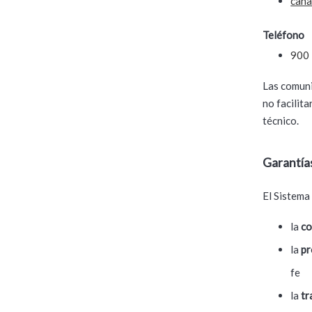
cana
Teléfono
900
Las comuni
no facilit
técnico.
Garantía
El Sistema
la
co
la
pr
fe
la
tr