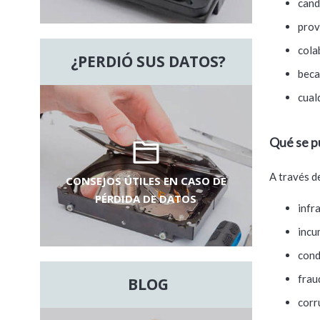
cand
prov
cola
¿PERDIÓ SUS DATOS?
beca
cual
Qué se p
A través d
CONSEJOS ÚTILES EN CASO DE
PÉRDIDA DE DATOS
infr
incu
cond
frau
BLOG
corr