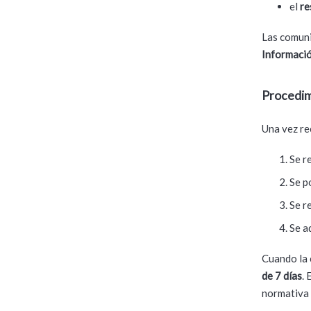
el
re
Las comuni
Informaci
Procedim
Una vez re
Se r
Se p
Se r
Se a
Cuando la 
de 7 días
.
normativa 