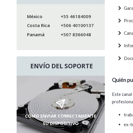
Gara
México
+55 46184009
Proc
Costa Rica
+506 40100137
Cana
Panamá
+507 8366048
Info
Docu
ENVÍO DEL SOPORTE
Quién pue
Este canal
profesiona
trab
CÓMO ENVIAR CORRECTAMENTE
SU DISPOSITIVO
ex-t