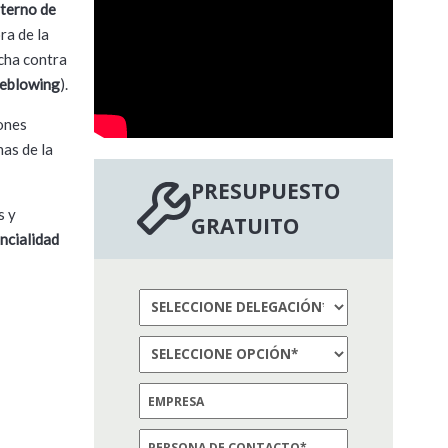
nterno de
ra de la
cha contra
leblowing
).
iones
nas de la
PRESUPUESTO
s y
GRATUITO
encialidad