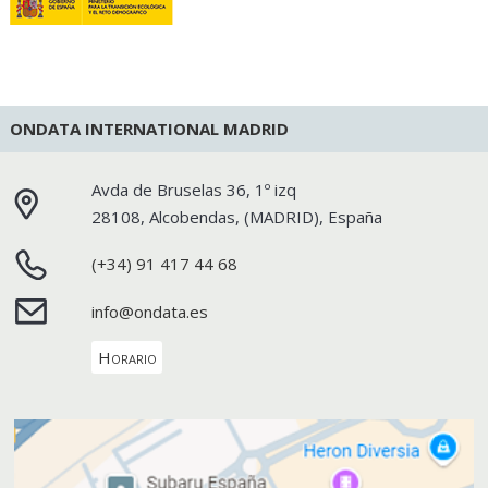
ONDATA INTERNATIONAL MADRID
Avda de Bruselas 36, 1º izq
28108
,
Alcobendas
, (
MADRID
),
España
(+34) 91 417 44 68
info@ondata.es
Horario