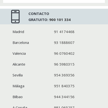
CONTACTO
GRATUITO:
900 101 334
Madrid
91 4174468
Barcelona
93 1888607
Valencia
96 0760402
Alicante
96 5980315
Sevilla
954 369356
Málaga
951 840375
Bilbao
944 344156
A Coruña
981 065257