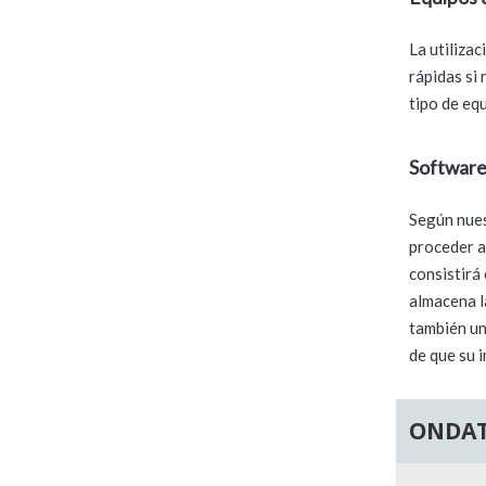
La utiliza
rápidas si
tipo de eq
Software
Según nues
proceder a
consistirá
almacena l
también un
de que su 
ONDAT