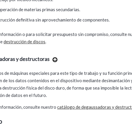
peración de materias primas secundarias.
rucción definitiva sin aprovechamiento de componentes.
nformación o para solicitar presupuesto sin compromiso, consulte n
de
destrucción de discos
.
doras y destructoras
 de máquinas especiales para este tipo de trabajo y su función princ
n de los datos contenidos en el dispositivo mediante desimantación 
 destrucción física del disco duro, de forma que sea imposible la lec
ón de datos en el futuro.
nformación, consulte nuestro
catálogo de degaussadoras y destruc
o