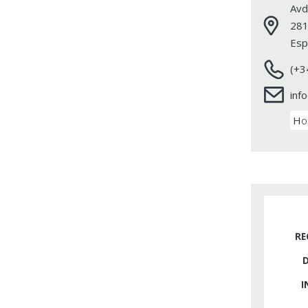
Avd
28
Esp
(+3
inf
Ho
RE
I