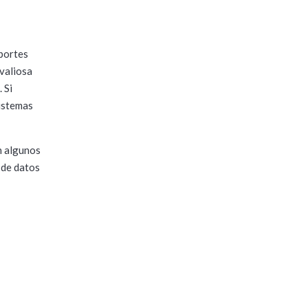
oportes
 valiosa
 Si
sistemas
n algunos
 de datos