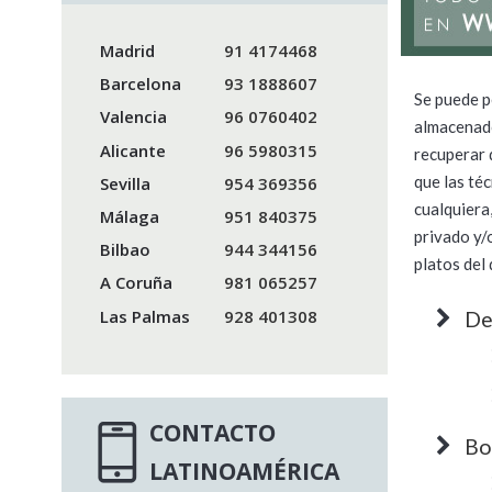
Madrid
91 4174468
Barcelona
93 1888607
Se puede p
Valencia
96 0760402
almacenado
Alicante
96 5980315
recuperar 
que las té
Sevilla
954 369356
cualquiera
Málaga
951 840375
privado y/
Bilbao
944 344156
platos del
A Coruña
981 065257
Las Palmas
928 401308
De
CONTACTO
Bo
LATINOAMÉRICA