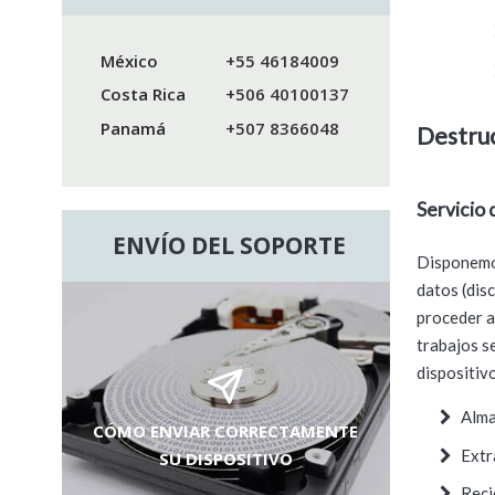
México
+55 46184009
Costa Rica
+506 40100137
Panamá
+507 8366048
Destru
Servicio 
ENVÍO DEL SOPORTE
Disponemos
datos (dis
proceder a 
trabajos s
dispositiv
Alma
CÓMO ENVIAR CORRECTAMENTE
Extr
SU DISPOSITIVO
Reci