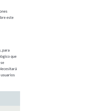
iones
obre este
, para
 lógico que
 se
 Necesitará
s usuarios