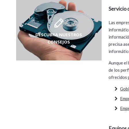
Servicio
Las empres
informático
DESCUBRA NUESTROS
informació
CONSEJOS
precisa as
informátic
Aunque el 
de los per
ofrecidos 
Gobi
Empr
Empr
Equipos 