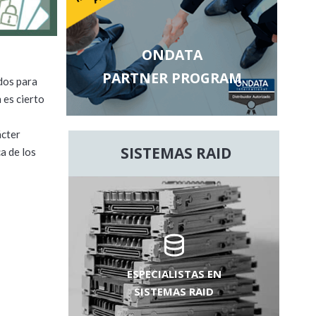
ONDATA
PARTNER PROGRAM
dos para
 es cierto
ácter
SISTEMAS RAID
a de los
ESPECIALISTAS EN
SISTEMAS RAID