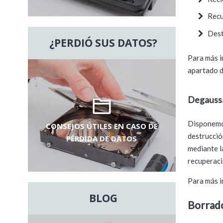
Recu
Dest
¿PERDIÓ SUS DATOS?
Para más i
apartado 
Degaussa
Disponemos
CONSEJOS ÚTILES EN CASO DE
destrucció
PÉRDIDA DE DATOS
mediante la
recuperaci
Para más i
BLOG
Borrad