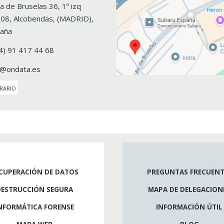
a de Bruselas 36, 1º izq
108
,
Alcobendas
, (
MADRID
),
aña
4) 91 417 44 68
o@ondata.es
rario
CUPERACIÓN DE DATOS
PREGUNTAS FRECUENT
DESTRUCCIÓN SEGURA
MAPA DE DELEGACION
NFORMÁTICA FORENSE
INFORMACIÓN ÚTIL