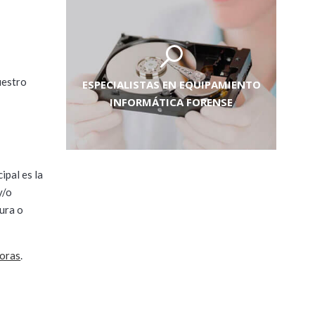
uestro
ESPECIALISTAS EN EQUIPAMIENTO
INFORMÁTICA FORENSE
ipal es la
y/o
tura o
toras
.