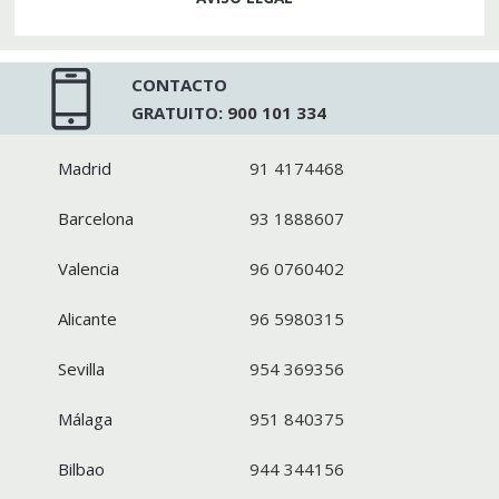
CONTACTO
GRATUITO:
900 101 334
Madrid
91 4174468
Barcelona
93 1888607
Valencia
96 0760402
Alicante
96 5980315
Sevilla
954 369356
Málaga
951 840375
Bilbao
944 344156