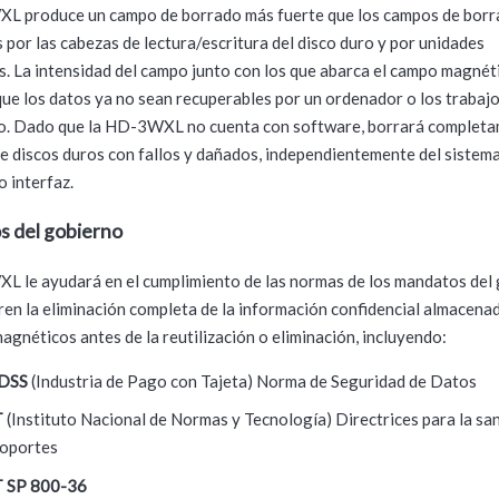
L produce un campo de borrado más fuerte que los campos de bor
 por las cabezas de lectura/escritura del disco duro y por unidades
. La intensidad del campo junto con los que abarca el campo magnét
ue los datos ya no sean recuperables por un ordenador o los trabaj
io. Dado que la HD-3WXL no cuenta con software, borrará completa
 discos duros con fallos y dañados, independientemente del sistem
o interfaz.
 del gobierno
 le ayudará en el cumplimiento de las normas de los mandatos del
ren la eliminación completa de la información confidencial almacena
agnéticos antes de la reutilización o eliminación, incluyendo:
 DSS
(Industria de Pago con Tajeta) Norma de Seguridad de Datos
T
(Instituto Nacional de Normas y Tecnología) Directrices para la sa
soportes
T SP 800-36