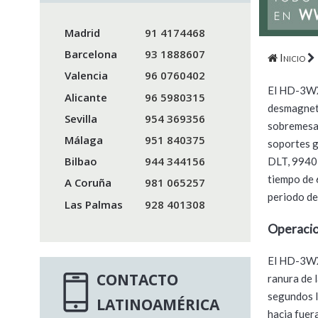
Madrid
91 4174468
Barcelona
93 1888607
Inicio
Valencia
96 0760402
El HD-3WXL
Alicante
96 5980315
desmagneti
Sevilla
954 369356
sobremesa 
Málaga
951 840375
soportes g
Bilbao
944 344156
DLT, 9940,
tiempo de 
A Coruña
981 065257
periodo de
Las Palmas
928 401308
Operaci
El HD-3WXL
CONTACTO
ranura de 
segundos l
LATINOAMÉRICA
hacia fuer