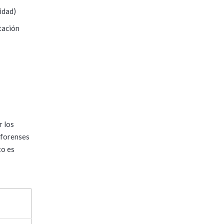
idad)
tación
r los
 forenses
to es