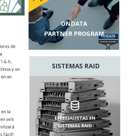
ONDATA
PARTNER PROGRAM
dores de
ra
 & II,
SISTEMAS RAID
tinua y un
 en un
 en la
ESPECIALISTAS EN
 en seis
SISTEMAS RAID
slizará
 fácil!