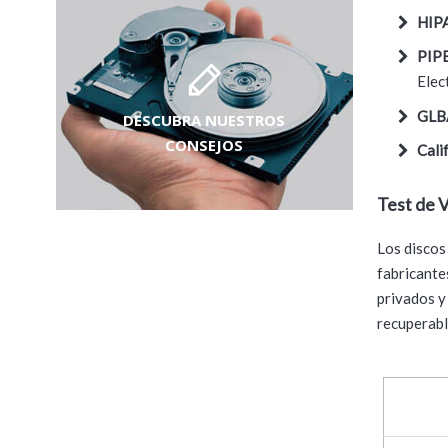
HIP
PIP
Elec
GL
DESCUBRA NUESTROS
CONSEJOS
Cali
Test de 
Los discos
fabricante
privados y
recuperabl