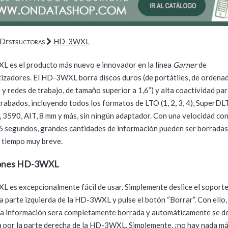
Destructoras
HD-3WXL
 es el producto más nuevo e innovador en la linea
Garner
de
zadores. El HD-3WXL borra discos duros (de portátiles, de ordena
y redes de trabajo, de tamaño superior a 1,6”) y alta coactividad pa
rabados, incluyendo todos los formatos de LTO (1, 2, 3, 4), SuperDLTI
 3590, AIT, 8 mm y más, sin ningún adaptador. Con una velocidad con
6 segundos, grandes cantidades de información pueden ser borradas
 tiempo muy breve.
ones HD-3WXL
 es excepcionalmente fácil de usar. Simplemente deslice el soporte
la parte izquierda de la HD-3WXL y pulse el botón “Borrar”. Con ello,
a información sera completamente borrada y automáticamente se de
a por la parte derecha de la HD-3WXL. Simplemente, ¡no hay nada más