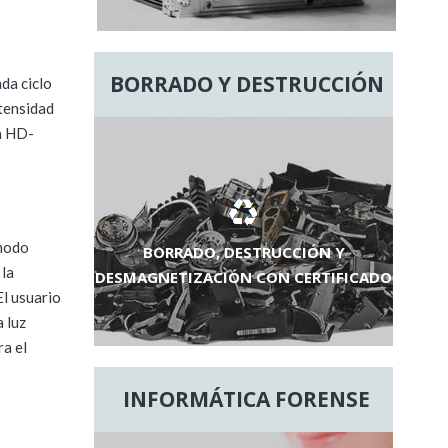
BORRADO Y DESTRUCCIÓN
da ciclo
tensidad
la HD-
 modo
BORRADO, DESTRUCCIÓN Y
 la
DESMAGNETIZACIÓN CON CERTIFICADO
El usuario
 luz
a el
INFORMÁTICA FORENSE