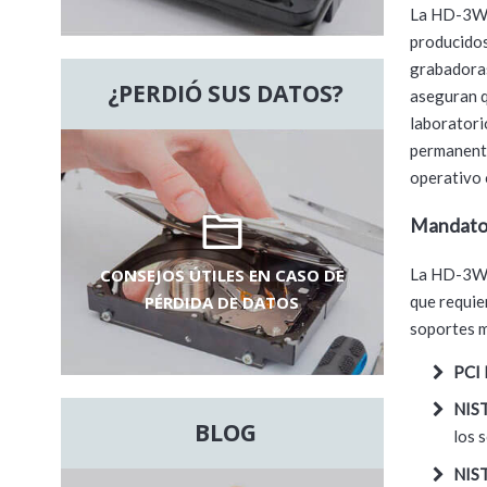
La HD-3WX
producidos
grabadoras
¿PERDIÓ SUS DATOS?
aseguran q
laborator
permanente
operativo 
Mandatos
La HD-3WXL
CONSEJOS ÚTILES EN CASO DE
que requie
PÉRDIDA DE DATOS
soportes m
PCI
NIS
BLOG
los 
NIS