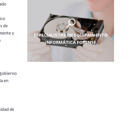
rado
ico
os de
mente y
ESPECIALISTAS EN EQUIPAMIENTO
a
INFORMÁTICA FORENSE
 gobierno
da en
nidad de