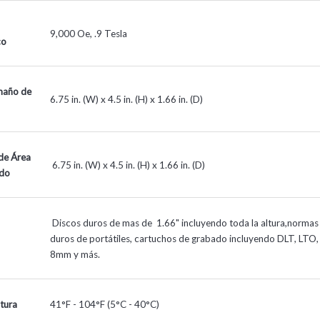
9,000 Oe, .9 Tesla
co
maño de
6.75 in. (W) x 4.5 in. (H) x 1.66 in. (D)
de Área
6.75 in. (W) x 4.5 in. (H) x 1.66 in. (D)
ado
Discos duros de mas de 1.66" incluyendo toda la altura,normas
duros de portátiles, cartuchos de grabado incluyendo DLT, LTO,
8mm y más.
tura
41°F - 104°F (5°C - 40°C)