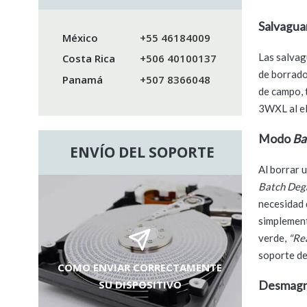
Salvagua
México
+55 46184009
Las salvag
Costa Rica
+506 40100137
de borrado
Panamá
+507 8366048
de campo, 
3WXL al el
Modo
Ba
ENVÍO DEL SOPORTE
Al borrar 
Batch Deg
necesidad 
simplement
verde,
"Re
soporte de
CÓMO ENVIAR CORRECTAMENTE
SU DISPOSITIVO
Desmagne