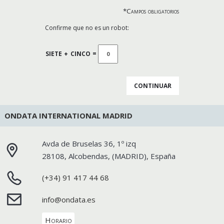
*Campos obligatorios
Confirme que no es un robot:
SIETE
+
CINCO
=
ONDATA INTERNATIONAL MADRID
Avda de Bruselas 36, 1º izq
28108
,
Alcobendas
, (
MADRID
),
España
(+34) 91 417 44 68
info@ondata.es
Horario