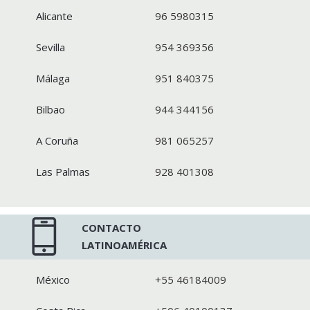
Alicante
96 5980315
Sevilla
954 369356
Málaga
951 840375
Bilbao
944 344156
A Coruña
981 065257
Las Palmas
928 401308
CONTACTO
LATINOAMÉRICA
México
+55 46184009