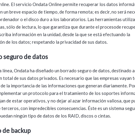
nline. El servicio Ondata Online permite recuperar los datos informá
en un breve espacio de tiempo, de forma remota; es decir, no será ne
ordenador o el disco duro a los laboratorios. Las herramientas utiliz
vas, sólo de lectura, lo que garantiza que durante el procesode recup
scriba información en la unidad, desde la que se está efectuando la
ón de los datos; respetando la privacidad de sus datos.
 seguro de datos
a línea, Ondata ha diseñado un borrado seguro de datos, destinado a
n total de sus datos privados. Es necesario que las empresas vayan
 de la importancia de las informaciones que generan diariamente. Por
mplementar un protocolo para el tratamiento de los soportes informá
jan de estar operativos, y no dejar al azar información valiosa, que 
 terceros, con impredecibles consecuencias. Éste es un sistema seg
puedan ningún tipo de datos de los RAID, discos o cintas.
o de backup