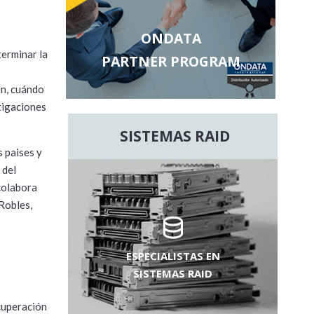
ONDATA
terminar la
PARTNER PROGRAM
én, cuándo
stigaciones
SISTEMAS RAID
 paises y
 del
 colabora
Robles,
ESPECIALISTAS EN
SISTEMAS RAID
ecuperación