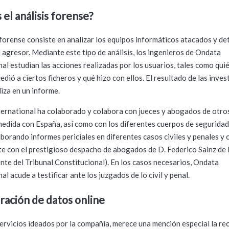
 el análisis forense?
s forense consiste en analizar los equipos informáticos atacados y de
l agresor. Mediante este tipo de análisis, los ingenieros de Ondata
nal estudian las acciones realizadas por los usuarios, tales como qui
dió a ciertos ficheros y qué hizo con ellos. El resultado de las inve
liza en un informe.
ernational ha colaborado y colabora con jueces y abogados de otros
edida con España, así como con los diferentes cuerpos de seguridad
aborando informes periciales en diferentes casos civiles y penales y
e con el prestigioso despacho de abogados de D. Federico Sainz de 
ente del Tribunal Constitucional). En los casos necesarios, Ondata
al acude a testificar ante los juzgados de lo civil y penal.
ación de datos online
servicios ideados por la compañía, merece una mención especial la r