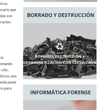
ticos
cesario que
BORRADO Y DESTRUCCIÓN
adas son
eración
BORRADO, DESTRUCCIÓN Y
 la
DESMAGNETIZACIÓN CON CERTIFICADO
 tomando
 ello,
ticos, una
pueda pasar
uro para
INFORMÁTICA FORENSE