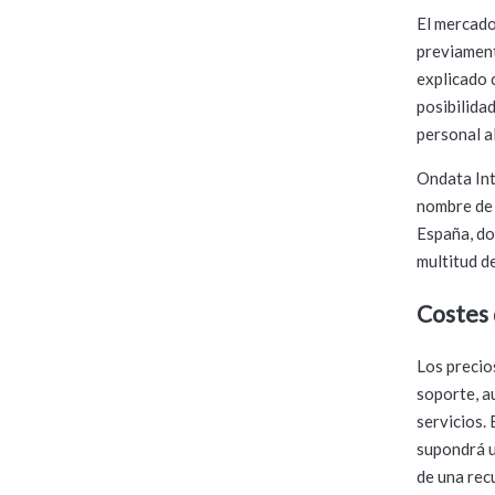
El mercado
previament
explicado 
posibilida
personal a
Ondata Int
nombre de 
España, do
multitud d
Costes 
Los precio
soporte, a
servicios.
supondrá u
de una rec