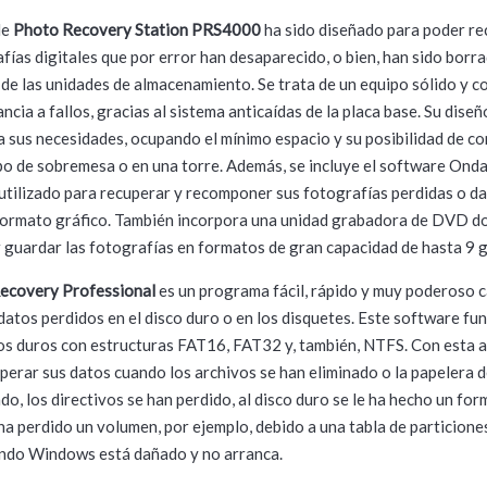
de
Photo Recovery Station PRS4000
ha sido diseñado para poder re
afías digitales que por error han desaparecido, o bien, han sido borr
 de las unidades de almacenamiento. Se trata de un equipo sólido y c
ncia a fallos, gracias al sistema anticaídas de la placa base. Su dise
a sus necesidades, ocupando el mínimo espacio y su posibilidad de co
po de sobremesa o en una torre. Además, se incluye el software Ond
utilizado para recuperar y recomponer sus fotografías perdidas o d
formato gráfico. También incorpora una unidad grabadora de DVD d
 guardar las fotografías en formatos de gran capacidad de hasta 9 
ecovery Professional
es un programa fácil, rápido y muy poderoso 
datos perdidos en el disco duro o en los disquetes. Este software fu
os duros con estructuras FAT16, FAT32 y, también, NTFS. Con esta a
perar sus datos cuando los archivos se han eliminado o la papelera d
ado, los directivos se han perdido, al disco duro se le ha hecho un fo
 ha perdido un volumen, por ejemplo, debido a una tabla de particione
ando Windows está dañado y no arranca.