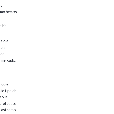
 y
Como hemos
o por
ajo el
 en
 de
o mercado.
ido el
te tipo de
so le
, el coste
, así como