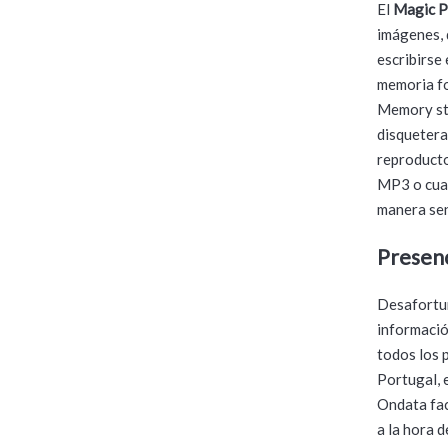
El
Magic P
imágenes, 
escribirse
memoria f
Memory sti
disquetera
reproducto
MP3 o cual
manera sen
Presenc
Desafortun
informació
todos los 
Portugal, 
Ondata fac
a la hora d