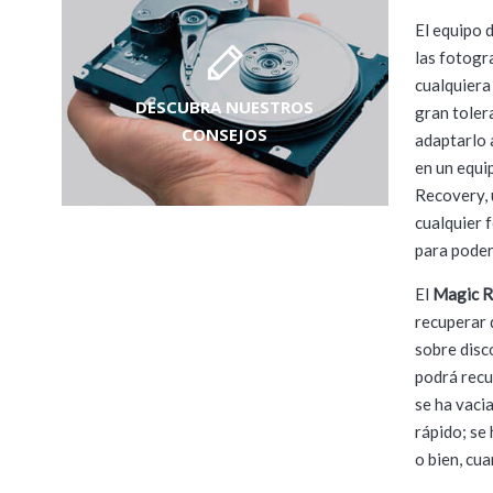
El equipo 
las fotogr
cualquiera
DESCUBRA NUESTROS
gran tolera
CONSEJOS
adaptarlo 
en un equi
Recovery, 
cualquier 
para poder
El
Magic R
recuperar 
sobre disc
podrá recu
se ha vaci
rápido; se
o bien, cu