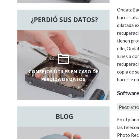
OndataBack
hacer salv
¿PERDIÓ SUS DATOS?
dilatada e
recuperaci
tienen pro
ello, Onda
lunes a do
recuperaci
CONSEJOS ÚTILES EN CASO DE
copia de s
PÉRDIDA DE DATOS
hacerse en
Software
Producto
BLOG
En el plan
las telec
Photo Rec