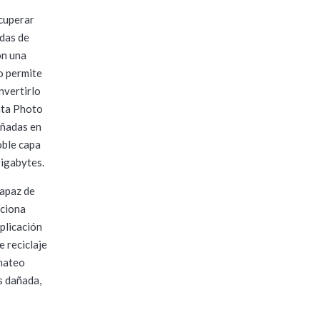
cuperar
adas de
on una
ño permite
nvertirlo
ata Photo
añadas en
oble capa
gigabytes.
capaz de
nciona
plicación
e reciclaje
rmateo
s dañada,