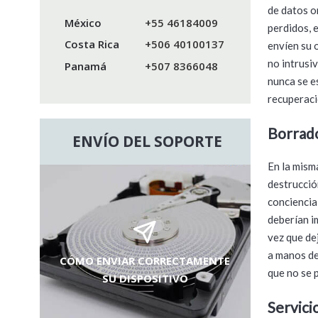
de datos o
México
+55 46184009
perdidos, 
Costa Rica
+506 40100137
envíen su 
no intrusi
Panamá
+507 8366048
nunca se e
recuperaci
Borrado
ENVÍO DEL SOPORTE
En la mism
destrucció
conciencia
deberían i
vez que de
a manos de
CÓMO ENVIAR CORRECTAMENTE
que no se 
SU DISPOSITIVO
Servici