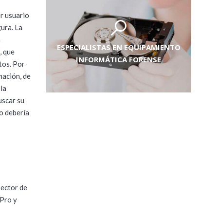
r usuario
ura. La
a
ESPECIALISTAS EN EQUIPAMIENTO
, que
INFORMÁTICA FORENSE
tos. Por
mación, de
 la
uscar su
mo debería
sector de
Pro y