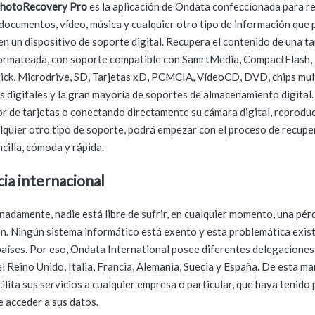
hotoRecovery Pro
es la aplicación de Ondata confeccionada para r
documentos, vídeo, música y cualquier otro tipo de información que
 en un dispositivo de soporte digital. Recupera el contenido de una ta
ormateada, con soporte compatible con SamrtMedia, CompactFlash
ck, Microdrive, SD, Tarjetas xD, PCMCIA, VídeoCD, DVD, chips mul
s digitales y la gran mayoría de soportes de almacenamiento digital
r de tarjetas o conectando directamente su cámara digital, reprodu
quier otro tipo de soporte, podrá empezar con el proceso de recupe
cilla, cómoda y rápida.
ia internacional
adamente, nadie está libre de sufrir, en cualquier momento, una pér
n. Ningún sistema informático está exento y esta problemática exis
países. Por eso, Ondata International posee diferentes delegaciones
el Reino Unido, Italia, Francia, Alemania, Suecia y España. De esta ma
ilita sus servicios a cualquier empresa o particular, que haya tenido
e acceder a sus datos.