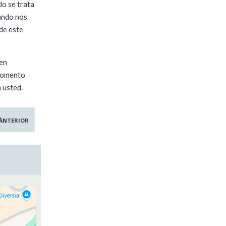
do se trata
uando nos
de este
 en
 momento
 usted.
Anterior