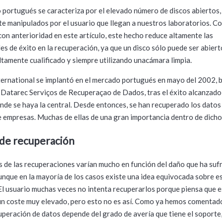
 portugués se caracteriza por el elevado número de discos abiertos,
e manipulados por el usuario que llegan a nuestros laboratorios. 
con anterioridad en este artículo, este hecho reduce altamente las
des de éxito en la recuperación, ya que un disco sólo puede ser abiert
ltamente cualificado y siempre utilizando unacámara limpia.
ernational se implantó en el mercado portugués en mayo del 2002, b
Datarec Serviços de Recuperaçao de Dados, tras el éxito alcanzado
nde se haya la central. Desde entonces, se han recuperado los datos
e empresas. Muchas de ellas de una gran importancia dentro de dich
de recuperación
s de las recuperaciones varían mucho en función del daño que ha sufr
unque en la mayoría de los casos existe una idea equivocada sobre es
 El usuario muchas veces no intenta recuperarlos porque piensa que e
n coste muy elevado, pero esto no es así. Como ya hemos comentado
uperación de datos depende del grado de avería que tiene el soporte