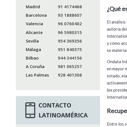
Madrid
91 4174468
¿Qué es
Barcelona
93 1888607
El análisi
Valencia
96 0760402
autoría de
Alicante
96 5980315
Internatio
Sevilla
954 369356
y cómo acce
Málaga
951 840375
se materia
Bilbao
944 344156
Ondata Int
A Coruña
981 065257
en mayor m
Las Palmas
928 401308
estado, el
activament
(ex presid
Internation
CONTACTO
Recuper
LATINOAMÉRICA
Entre los 