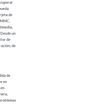
ecuperar
 pueda
rjeta de
, MMC,
timedia,
. Desde un
ctor de
ración; de
dida de
te en
 en
nera,
 problemas