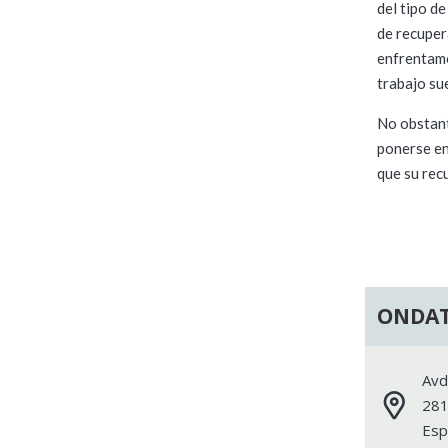
del tipo de
de recuper
enfrentamo
trabajo su
No obstant
ponerse e
que su rec
ONDAT
Avd
28
Esp