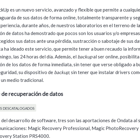
Up es un nuevo servicio, avanzado y flexible que permite a cualquie
aguarda de sus datos de forma online, totalmente transparente y seg
xperiencia, durante años, de nuestros laboratorios en el terreno de l
ón de datos ha demostrado que pocos son los usuarios y/o empresas
tegidos sus datos ante una pérdida, sustracción o sabotaje de sus da
ta ha ideado este servicio, que permite tener a buen recaudo la infor
mingo, las 24 horas del día. Además, el
backup
al ser online, posibilita
ón de los datos de forma inmediata, sin tener que verse obligado a b
eguridad, su dispositivo de
backup
; sin tener que instalar drivers co
 un medio tradicional.
 de recuperación de datos
s descatalogados
o del desarrollo de software, tres son las aportaciones de Ondata al 
omunicaciones: Magic Recovery Professional, Magic PhotoRecovery 
overy Station PRS4000.